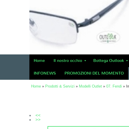
Home
Il nostro occhio
Bottega Outlook
INFONEWS
PROMOZIONI DEL MOMENTO
Home
»
Prodotti & Servizi
»
Modelli Outlet
»
07. Fendi
» I
<<
>>