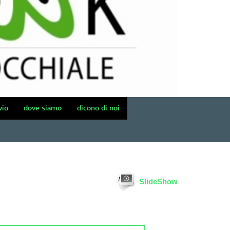
vio
dove siamo
dicono di noi
SlideShow